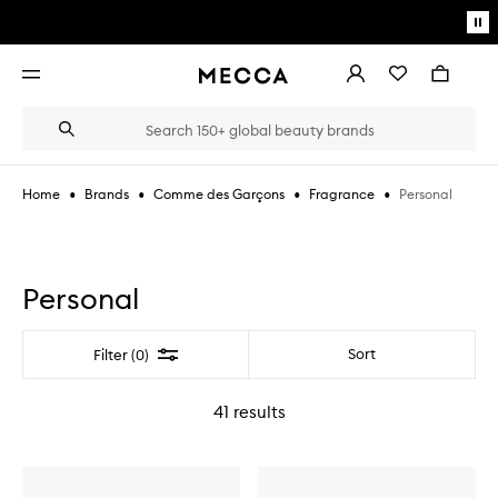
Skip to main content
Pa
mo
Account
Wishlist
Bag
Open
navigation
menu
Suggestions
Search
will
appear
below
•
•
•
•
Personal
Home
Brands
Comme des Garçons
Fragrance
the
Login / Sign up
field
as
Book an appointment
you
type
Personal
Filter
Sort
Filter (0)
41
results