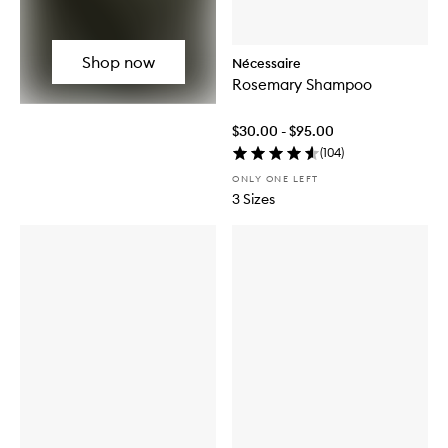
Shop now
Nécessaire
Rosemary Shampoo
$30.00 - $95.00
(
104
)
ONLY ONE LEFT
3 Sizes