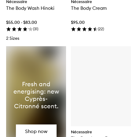
Nécessaire
Nécessaire
The Body Wash Hinoki
The Body Cream
$55.00 - $83.00
$95.00
(
31
)
(
22
)
2 Sizes
Fresh and
energising: new
Cyprès-
Citronné scent.
Shop now
Nécessaire