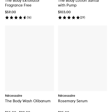
The Body Exfoliator
The Body Lotion Santal
Fragrance Free
with Pump
$59.00
$103.00
(
16
)
(
29
)
Nécessaire
Nécessaire
The Body Wash Olibanum
Rosemary Serum