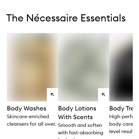
Skip to content below carousel
Skip to content above carousel
The Nécessaire Essentials
View
View
products
products
Body Washes
Body Lotions
Body Tre
With Scents
Skincare-enriched
High-perfor
cleansers for all over.
body care fo
Smooth and soften
level results.
with fast-absorbing