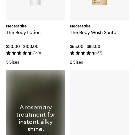
Nécessaire
Nécessaire
The Body Lotion
The Body Wash Santal
$30.00 - $103.00
$55.00 - $83.00
(
860
)
(
57
)
3 Sizes
2 Sizes
A rosemary
treatment for
instant silky
shine.