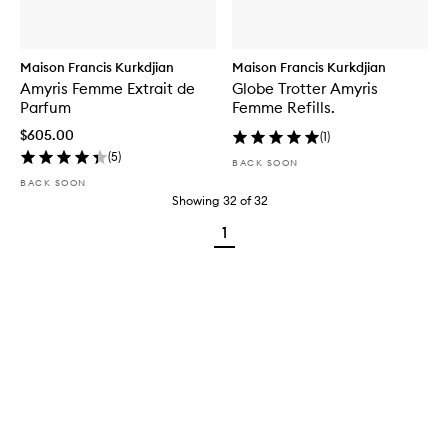
Maison Francis Kurkdjian
Maison Francis Kurkdjian
Amyris Femme Extrait de
Globe Trotter Amyris
Parfum
Femme Refills.
$605.00
(
1
)
(
5
)
BACK SOON
BACK SOON
Showing
32
of
32
1