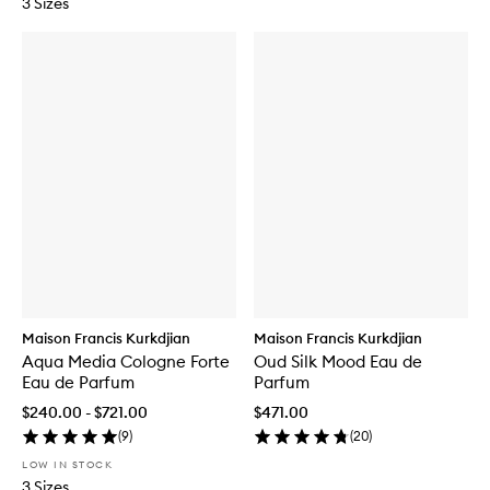
3 Sizes
Maison Francis Kurkdjian
Maison Francis Kurkdjian
Aqua Media Cologne Forte
Oud Silk Mood Eau de
Eau de Parfum
Parfum
$240.00 - $721.00
$471.00
(
9
)
(
20
)
LOW IN STOCK
3 Sizes