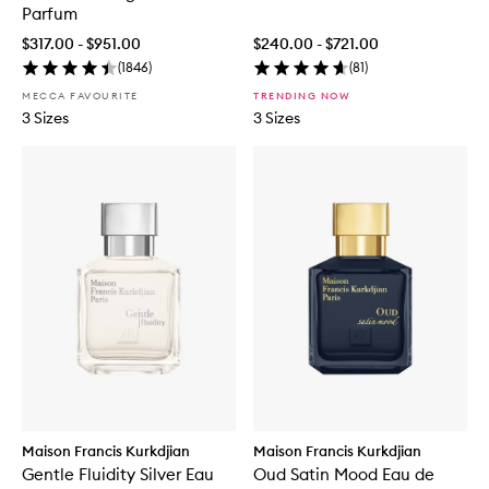
Parfum
$317.00 - $951.00
$240.00 - $721.00
(
1846
)
(
81
)
MECCA FAVOURITE
TRENDING NOW
3 Sizes
3 Sizes
Maison Francis Kurkdjian
Maison Francis Kurkdjian
Gentle Fluidity Silver Eau
Oud Satin Mood Eau de