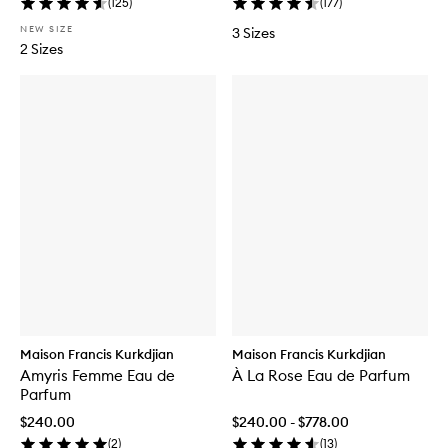
(
125
)
(
177
)
NEW SIZE
3 Sizes
2 Sizes
Maison Francis Kurkdjian
Maison Francis Kurkdjian
Amyris Femme Eau de
À La Rose Eau de Parfum
Parfum
$240.00
$240.00 - $778.00
(
2
)
(
13
)